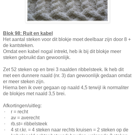
Blok 98: Ruit en kabel
Het aantal steken voor dit blokje moet deelbaar zijn door 8 +
de kantsteken.
Omdat een kabel nogal intrekt, heb ik bij dit blokje meer
steken gebruikt dan gewoonlijk.
Zet 52 steken op en brei 3 naalden ribbelsteek. Ik heb dit
met een dunnere naald (nr. 3) dan gewoonlijk gedaan omdat
er meer steken zijn.
Hierna ben ik over gegaan op naald 4,5 terwijl ik normaliter
de blokjes met naald 3,5 brei.
Afkortingen/uitleg:
·
r = recht
·
av = averecht
·
rb.st= ribbelsteek
·
4 st r.kr. = 4 steken naar rechts kruisen = 2 steken op de