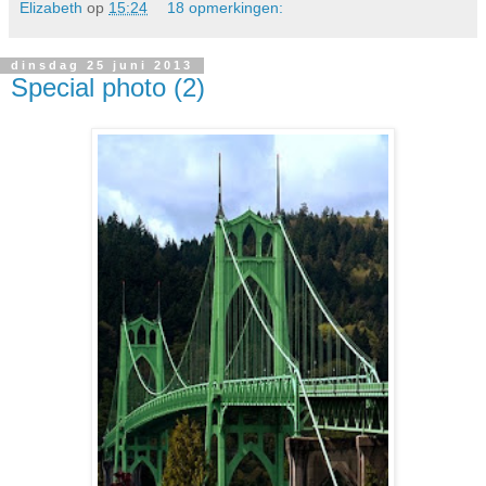
Elizabeth
op
15:24
18 opmerkingen:
dinsdag 25 juni 2013
Special photo (2)