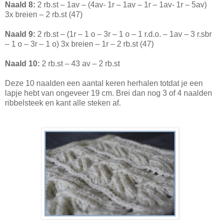
Naald 8:
2 rb.st – 1av – (4av- 1r – 1av – 1r – 1av- 1r – 5av)
3x breien – 2 rb.st (47)
Naald 9:
2 rb.st – (1r – 1 o – 3r – 1 o – 1 r.d.o. – 1av – 3 r.sbr
– 1 o – 3r – 1 o) 3x breien – 1r – 2 rb.st (47)
Naald 10:
2 rb.st – 43 av – 2 rb.st
Deze 10 naalden een aantal keren herhalen totdat je een
lapje hebt van ongeveer 19 cm. Brei dan nog 3 of 4 naalden
ribbelsteek en kant alle steken af.