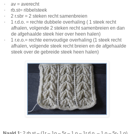
·
av = averecht
·
rb.st= ribbelsteek
·
2 r.sbr = 2 steken recht samenbreien
·
1 r.d.o. = rechte dubbele overhaling ( 1 steek recht
afhalen, volgende 2 steken recht samenbreien en dan
de afgehaalde steek hier over heen halen)
·
1 r.e.o.= rechte eenvoudige overhaling (1 steek recht
afhalen, volgende steek recht breien en de afgehaalde
steek over de gebreide steek heen halen)
Naald 1:
2 rb.st – (1r – 1o – 5r – 1 o – 1r.d.o. – 1 o – 5r- 1 o)