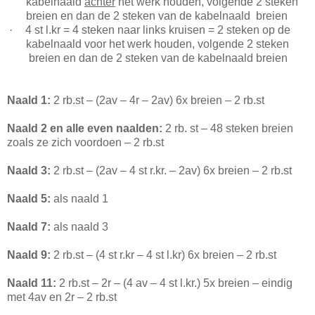
kabelnaald
achter
het werk houden, volgende 2 steken
breien en dan de 2 steken van de kabelnaald breien
·
4 st l.kr = 4 steken naar links kruisen = 2 steken op de
kabelnaald voor het werk houden, volgende 2 steken
breien en dan de 2 steken van de kabelnaald breien
Naald 1:
2 rb.st – (2av – 4r – 2av) 6x breien – 2 rb.st
Naald 2 en alle even naalden:
2 rb. st – 48 steken breien
zoals ze zich voordoen – 2 rb.st
Naald 3:
2 rb.st – (2av – 4 st r.kr. – 2av) 6x breien – 2 rb.st
Naald 5:
als naald 1
Naald 7:
als naald 3
Naald 9:
2 rb.st – (4 st r.kr – 4 st l.kr) 6x breien – 2 rb.st
Naald 11:
2 rb.st – 2r – (4 av – 4 st l.kr.)
5x breien – eindig
met 4av en 2r – 2 rb.st