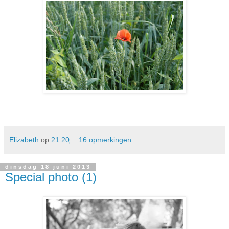
Elizabeth
op
21:20
16 opmerkingen:
dinsdag 18 juni 2013
Special photo (1)