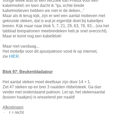
Vorige week was er een verzoek van Frieda voor een
kabelmotief, en toen dacht ik "tja, echte brede
kabelmotieven hebben we niet in de deken..."
Maar als ik terug kijk, zijn er wel een aantal motieven met
gekruiste steken, dat is wat je eigenlijk doet bij kabeltjes
breien. Kijk maar naar blok 5, 7, 21, 29, 63, 78, 93... (via het
tabblad breipatronen meebreideken heb je snel overzicht).
Maar er komt nog een kabelblok!
Maar niet vandaag...
Het motiefje voor dit ajourpatroon vond ik op internet,
zie
HIER
.
Blok 97: Beukenbladajour
Het aantal steken moet deelbaar zijn door 14 + 1.
Zet 47 steken op en brei 3 naalden ribbelsteek. Ga dan
verder met onderstaand patroon. Let op; het stekenaantal
(tussen haakjes) is wisselend per naald!
Afkortingen
:
·
r = recht