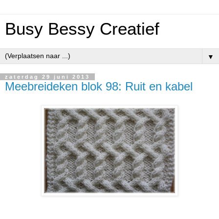
Busy Bessy Creatief
▼
zaterdag 29 juni 2013
Meebreideken blok 98: Ruit en kabel